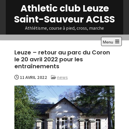
Skip
Athletic club Leuze
to
Saint-Sauveur ACLSS
content
Athlétisme, course à pied, cross, marche
Menu
Open
Leuze – retour au parc du Coron
the
main
le 20 avril 2022 pour les
menu
entraînements
11 AVRIL 2022
news