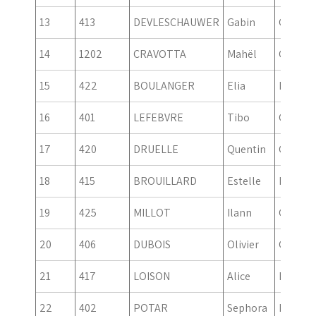
13
413
DEVLESCHAUWER
Gabin
Garcon
14
1202
CRAVOTTA
Mahël
Garcon
15
422
BOULANGER
Elia
Fille
16
401
LEFEBVRE
Tibo
Garcon
17
420
DRUELLE
Quentin
Garcon
18
415
BROUILLARD
Estelle
Fille
19
425
MILLOT
Ilann
Garcon
20
406
DUBOIS
Olivier
Garcon
21
417
LOISON
Alice
Fille
22
402
POTAR
Sephora
Fille