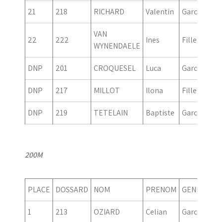
21
218
RICHARD
Valentin
Garcon
20
VAN
22
222
Ines
Fille
20
WYNENDAELE
DNP
201
CROQUESEL
Luca
Garcon
20
DNP
217
MILLOT
Ilona
Fille
20
DNP
219
TETELAIN
Baptiste
Garcon
20
200M
PLACE
DOSSARD
NOM
PRENOM
GENRE
AN
1
213
OZIARD
Celian
Garcon
20