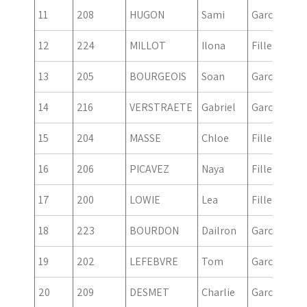
11
208
HUGON
Sami
Garcon
20
12
224
MILLOT
Ilona
Fille
20
13
205
BOURGEOIS
Soan
Garcon
20
14
216
VERSTRAETE
Gabriel
Garcon
20
15
204
MASSE
Chloe
Fille
20
16
206
PICAVEZ
Naya
Fille
20
17
200
LOWIE
Lea
Fille
20
18
223
BOURDON
Dailron
Garcon
20
19
202
LEFEBVRE
Tom
Garcon
20
20
209
DESMET
Charlie
Garcon
20