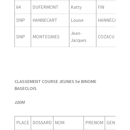
64
DUFERMONT
Katty
FIN
DNP
HANNECART
Louise
HANNECART
Jean-
DNP
MONTEGNIES
COZACU
Jacques
CLASSEMENT COURSE JEUNES 5e BINOME
BASECLOIS
100M
PLACE
DOSSARD
NOM
PRENOM
GENRE
AN