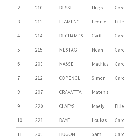
2
210
DESSE
Hugo
Garcon
20
3
211
FLAMENG
Leonie
Fille
20
4
214
DECHAMPS
Cyril
Garcon
20
5
215
MESTAG
Noah
Garcon
20
6
203
MASSE
Mathias
Garcon
20
7
212
COPENOL
Simon
Garcon
20
8
207
CRAVATTA
Matehis
20
9
220
CLAEYS
Maely
Fille
20
10
221
DAYE
Loukas
Garcon
20
11
208
HUGON
Sami
Garcon
20