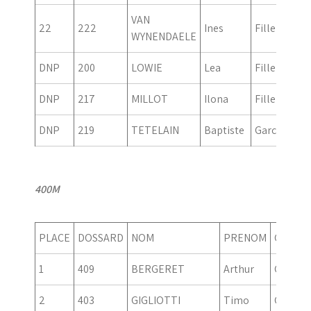
VAN
22
222
Ines
Fille
20
WYNENDAELE
DNP
200
LOWIE
Lea
Fille
20
DNP
217
MILLOT
Ilona
Fille
20
DNP
219
TETELAIN
Baptiste
Garcon
20
400M
PLACE
DOSSARD
NOM
PRENOM
GENRE
1
409
BERGERET
Arthur
Garcon
2
403
GIGLIOTTI
Timo
Garcon