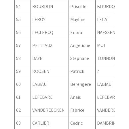
54
BOURDON
Priscille
BOURDON
55
LEROY
Mayline
LECAT
56
LECLERCQ
Enora
NAESSENS
57
PETTIAUX
Angelique
MOL
58
DAYE
Stephane
TONNON
59
ROOSEN
Patrick
?
60
LABIAU
Berengere
LABIAU
61
LEFEBVRE
Anais
LEFEBVRE
62
VANDEREECKEN
Fabrice
VANDEREECKE
63
CARLIER
Cedric
DAMBRINE