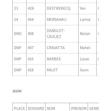
23
426
DESTREBECQ
Yan
Fille
24
404
MERSAHALI
Lamia
Fille
DANGLOT-
DNO
408
Nolan
Garcon
CAULIEZ
DNP
407
CRAVATTA
Mahel
DNP
410
BARBEE
Lucas
Garcon
DNP
418
MILOT
Ilann
800M
PLACE
DOSSARD
NOM
PRENOM
GENRE
AN