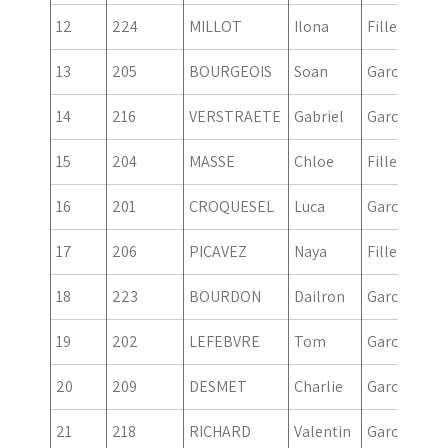
12
224
MILLOT
Ilona
Fille
20
13
205
BOURGEOIS
Soan
Garcon
20
14
216
VERSTRAETE
Gabriel
Garcon
20
15
204
MASSE
Chloe
Fille
20
16
201
CROQUESEL
Luca
Garcon
20
17
206
PICAVEZ
Naya
Fille
20
18
223
BOURDON
Dailron
Garcon
20
19
202
LEFEBVRE
Tom
Garcon
20
20
209
DESMET
Charlie
Garcon
20
21
218
RICHARD
Valentin
Garcon
20