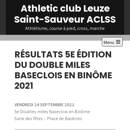
Skip
Athletic club Leuze
to
Saint-Sauveur ACLSS
content
Athlétisme, course à pied, cross, marche
Menu
Open
RÉSULTATS 5E ÉDITION
the
main
menu
DU DOUBLE MILES
BASECLOIS EN BINÔME
2021
VENDREDI 24 SEPTEMBRE 2021
5e Doubles miles Baseclois en Binôme
Salle des fêtes – Place de Basècles