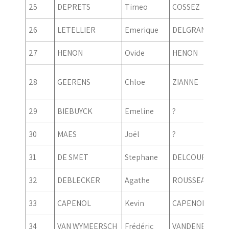
25
DEPRETS
Timeo
COSSEZ
26
LETELLIER
Emerique
DELGRANGE
27
HENON
Ovide
HENON
28
GEERENS
Chloe
ZIANNE
29
BIEBUYCK
Emeline
?
30
MAES
Joël
?
31
DE SMET
Stephane
DELCOURT
32
DEBLECKER
Agathe
ROUSSEAU
33
CAPENOL
Kevin
CAPENOL
34
VAN WYMEERSCH
Frédéric
VANDENBERGH