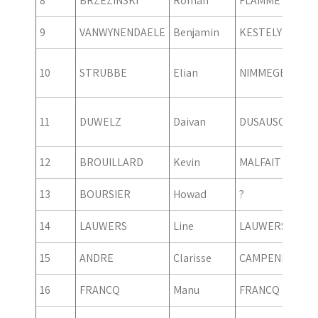
8
BRZEZINSKI
Roman
FLAMME
9
VANWYNENDAELE
Benjamin
KESTELYN
10
STRUBBE
Elian
NIMMEGERS
11
DUWELZ
Daivan
DUSAUSOIT
12
BROUILLARD
Kevin
MALFAIT
13
BOURSIER
Howad
?
14
LAUWERS
Line
LAUWERS
15
ANDRE
Clarisse
CAMPENER
16
FRANCQ
Manu
FRANCQ