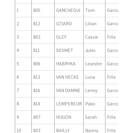
1
805
GANCHEGUI
Tom
Garcon
201
2
812
OZIARD
Lilian
Garcon
201
3
802
GLEY
Cassie
Fille
201
4
811
DESMET
Jules
Garcon
201
5
806
HABRYKA
Leandre
Garcon
201
6
813
VAN HECKE
Luna
Fille
201
7
816
VAN DAMME
Lenny
Garcon
201
8
814
LEMPEREUR
Pako
Garcon
201
9
807
HUGON
Sarah
Fille
201
10
803
BAILLY
Naïma
Fille
201