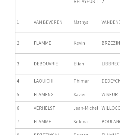
RELAYEUR 1
2
1
VAN BEVEREN
Mathys
VANDENBERGH
2
FLAMME
Kevin
BRZEZINSKI
3
DEBOUVRIE
Elian
LIBBRECHT
4
LAOUICHI
Thimar
DEDEYCKER
5
FLAMENG
Xavier
WISEUR
6
VERHELST
Jean-Michel
WILLOCQ
7
FLAMME
Solena
BOULANGER