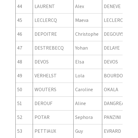
44
LAURENT
Alex
DENEVE
45
LECLERCQ
Maeva
LECLERCQ
46
DEPOITRE
Christophe
DEGOUYS
47
DESTREBECQ
Yohan
DELAYE
48
DEVOS
Elsa
DEVOS
49
VERHELST
Lola
BOURDON
50
WOUTERS
Caroline
OKALA
51
DEROUF
Aline
DANGREAU
52
POTAR
Sephora
PANZINI
53
PETTIAUX
Guy
EVRARD