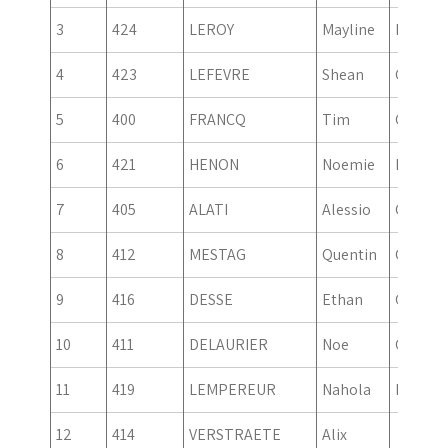
3
424
LEROY
Mayline
Fille
4
423
LEFEVRE
Shean
Garcon
5
400
FRANCQ
Tim
Garcon
6
421
HENON
Noemie
Fille
7
405
ALATI
Alessio
Garcon
8
412
MESTAG
Quentin
Garcon
9
416
DESSE
Ethan
Garcon
10
411
DELAURIER
Noe
Garcon
11
419
LEMPEREUR
Nahola
Fille
12
414
VERSTRAETE
Alix