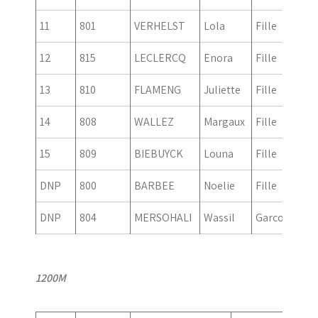
11
801
VERHELST
Lola
Fille
201
12
815
LECLERCQ
Enora
Fille
201
13
810
FLAMENG
Juliette
Fille
201
14
808
WALLEZ
Margaux
Fille
201
15
809
BIEBUYCK
Louna
Fille
201
DNP
800
BARBEE
Noelie
Fille
201
DNP
804
MERSOHALI
Wassil
Garcon
201
1200M