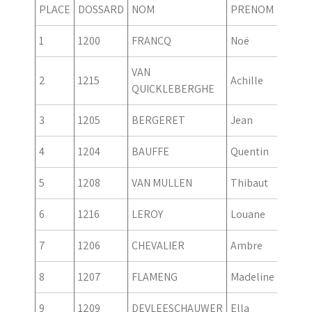
PLACE
DOSSARD
NOM
PRENOM
GENR
1
1200
FRANCQ
Noë
Garco
VAN
2
1215
Achille
Garco
QUICKLEBERGHE
3
1205
BERGERET
Jean
Garco
4
1204
BAUFFE
Quentin
Garco
5
1208
VAN MULLEN
Thibaut
Garco
6
1216
LEROY
Louane
Fille
7
1206
CHEVALIER
Ambre
Fille
8
1207
FLAMENG
Madeline
Fille
9
1209
DEVLEESCHAUWER
Ella
Fille