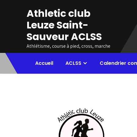
Skip
Athletic club
to
content
Leuze Saint-
Sauveur ACLSS
Athlétisme, course à pied, cross, marche
Accueil
ACLSS
Calendrier co