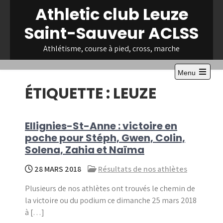
Skip
Athletic club Leuze
to
Saint-Sauveur ACLSS
content
Athlétisme, course à pied, cross, marche
Menu
Open
ÉTIQUETTE :
LEUZE
the
main
menu
Ellignies-St-Anne : victoire en
poche pour Stéph, Gwen, Colin,
Solena, Zahia et Naïma
28 MARS 2018
Résultats de nos athlètes
Plusieurs de nos athlètes ont trouvés le chemin de
la victoire ou du podium ce dimanche 25 mars 2018
à […]