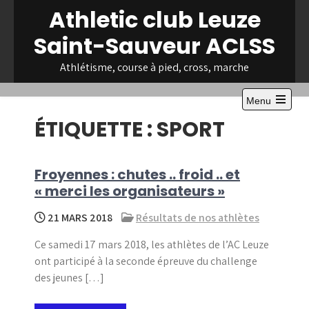
Skip
Athletic club Leuze
to
Saint-Sauveur ACLSS
content
Athlétisme, course à pied, cross, marche
Menu
Open
ÉTIQUETTE :
SPORT
the
main
menu
Froyennes : chutes .. froid .. et
« merci les organisateurs »
21 MARS 2018
Résultats de nos athlètes
Ce samedi 17 mars 2018, les athlètes de l’AC Leuze
ont participé à la seconde épreuve du challenge
des jeunes […]