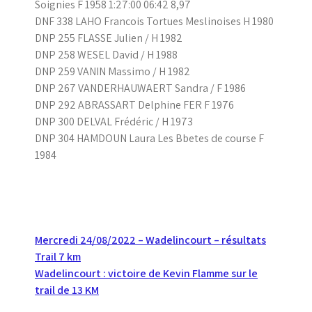
Soignies F 1958 1:27:00 06:42 8,97
DNF 338 LAHO Francois Tortues Meslinoises H 1980
DNP 255 FLASSE Julien / H 1982
DNP 258 WESEL David / H 1988
DNP 259 VANIN Massimo / H 1982
DNP 267 VANDERHAUWAERT Sandra / F 1986
DNP 292 ABRASSART Delphine FER F 1976
DNP 300 DELVAL Frédéric / H 1973
DNP 304 HAMDOUN Laura Les Bbetes de course F
1984
Navigation
Mercredi 24/08/2022 – Wadelincourt – résultats
Trail 7 km
de
Wadelincourt : victoire de Kevin Flamme sur le
l’article
trail de 13 KM