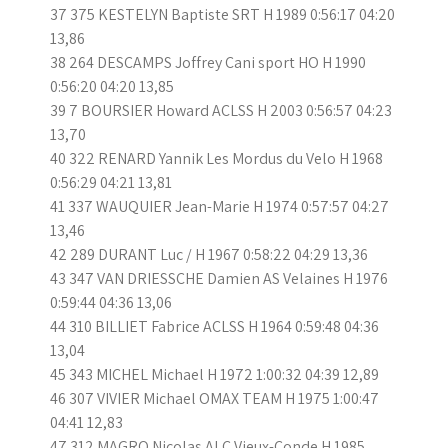
37 375 KESTELYN Baptiste SRT H 1989 0:56:17 04:20
13,86
38 264 DESCAMPS Joffrey Cani sport HO H 1990
0:56:20 04:20 13,85
39 7 BOURSIER Howard ACLSS H 2003 0:56:57 04:23
13,70
40 322 RENARD Yannik Les Mordus du Velo H 1968
0:56:29 04:21 13,81
41 337 WAUQUIER Jean-Marie H 1974 0:57:57 04:27
13,46
42 289 DURANT Luc / H 1967 0:58:22 04:29 13,36
43 347 VAN DRIESSCHE Damien AS Velaines H 1976
0:59:44 04:36 13,06
44 310 BILLIET Fabrice ACLSS H 1964 0:59:48 04:36
13,04
45 343 MICHEL Michael H 1972 1:00:32 04:39 12,89
46 307 VIVIER Michael OMAX TEAM H 1975 1:00:47
04:41 12,83
47 312 MAGRO Nicolas ALC Vieux-Conde H 1985