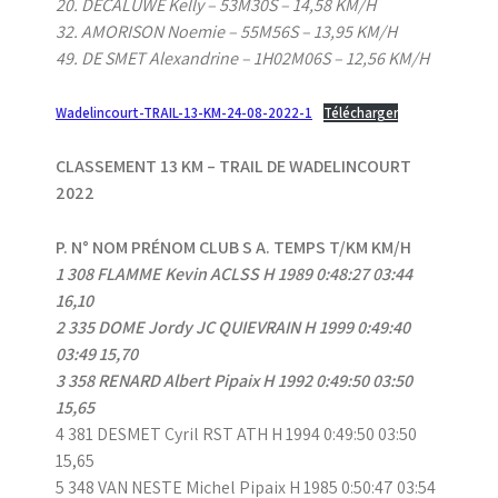
20. DECALUWE Kelly – 53M30S – 14,58 KM/H
32. AMORISON Noemie – 55M56S – 13,95 KM/H
49. DE SMET Alexandrine – 1H02M06S – 12,56 KM/H
Wadelincourt-TRAIL-13-KM-24-08-2022-1
Télécharger
CLASSEMENT 13 KM – TRAIL DE WADELINCOURT
2022
P. N° NOM PRÉNOM CLUB S A. TEMPS T/KM KM/H
1 308 FLAMME Kevin ACLSS H 1989 0:48:27 03:44
16,10
2 335 DOME Jordy JC QUIEVRAIN H 1999 0:49:40
03:49 15,70
3 358 RENARD Albert Pipaix H 1992 0:49:50 03:50
15,65
4 381 DESMET Cyril RST ATH H 1994 0:49:50 03:50
15,65
5 348 VAN NESTE Michel Pipaix H 1985 0:50:47 03:54