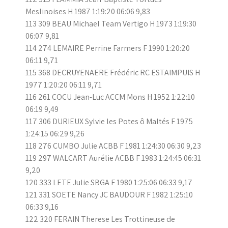
Meslinoises H 1987 1:19:20 06:06 9,83
113 309 BEAU Michael Team Vertigo H 1973 1:19:30
06:07 9,81
114 274 LEMAIRE Perrine Farmers F 1990 1:20:20
06:11 9,71
115 368 DECRUYENAERE Frédéric RC ESTAIMPUIS H
1977 1:20:20 06:11 9,71
116 261 COCU Jean-Luc ACCM Mons H 1952 1:22:10
06:19 9,49
117 306 DURIEUX Sylvie les Potes ô Maltés F 1975
1:24:15 06:29 9,26
118 276 CUMBO Julie ACBB F 1981 1:24:30 06:30 9,23
119 297 WALCART Aurélie ACBB F 1983 1:24:45 06:31
9,20
120 333 LETE Julie SBGA F 1980 1:25:06 06:33 9,17
121 331 SOETE Nancy JC BAUDOUR F 1982 1:25:10
06:33 9,16
122 320 FERAIN Therese Les Trottineuse de