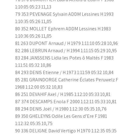
1:10:05 05:23 11,13
79 353 PEVENAGE Sylvain ADDM Lessines H 1993
1:10:35 05:26 11,05
80 352 MOLLET Ephrem ADDM Lessines H 1983
1:10:36 05:26 11,05
81 263 DUPONT Arnaud / H 1979 1:11:10 05:28 10,96
82 286 LEBRUN Arnaud / H 1994 1:11:15 05:29 10,95
83 284 JANSSENS Lidia les Potes ô Maltés F 1983
1:11:51 05:32 10,86
84 293 DENIS Etienne / H 1973 1:11:59 05:32 10,84
85 281 GRAINDORGE Catherine Éclates Peruwelz F
1968 1:12:00 05:32 10,83
86 251 DEVAHIF Axel / H 1985 1:12:10 05:33 10,81
87 374 DESCAMPS Enola F 2000 1:12:11 05:33 10,81
88 294 DENIS Joël / H 1980 1:12:30 05:35 10,76
89 350 GHELEYNS Odile Les Gens d’Ere F 1981
1:12:32 05:35 10,75
90 336 DELIGNE David Vertigo H 1970 1:12:35 05:35