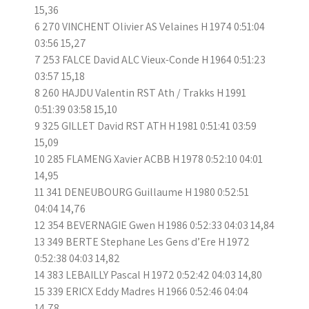
15,36
6 270 VINCHENT Olivier AS Velaines H 1974 0:51:04
03:56 15,27
7 253 FALCE David ALC Vieux-Conde H 1964 0:51:23
03:57 15,18
8 260 HAJDU Valentin RST Ath / Trakks H 1991
0:51:39 03:58 15,10
9 325 GILLET David RST ATH H 1981 0:51:41 03:59
15,09
10 285 FLAMENG Xavier ACBB H 1978 0:52:10 04:01
14,95
11 341 DENEUBOURG Guillaume H 1980 0:52:51
04:04 14,76
12 354 BEVERNAGIE Gwen H 1986 0:52:33 04:03 14,84
13 349 BERTE Stephane Les Gens d’Ere H 1972
0:52:38 04:03 14,82
14 383 LEBAILLY Pascal H 1972 0:52:42 04:03 14,80
15 339 ERICX Eddy Madres H 1966 0:52:46 04:04
14,78