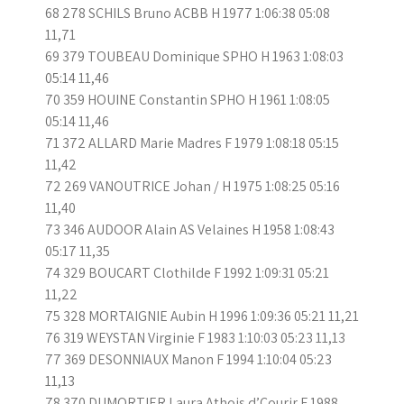
68 278 SCHILS Bruno ACBB H 1977 1:06:38 05:08
11,71
69 379 TOUBEAU Dominique SPHO H 1963 1:08:03
05:14 11,46
70 359 HOUINE Constantin SPHO H 1961 1:08:05
05:14 11,46
71 372 ALLARD Marie Madres F 1979 1:08:18 05:15
11,42
72 269 VANOUTRICE Johan / H 1975 1:08:25 05:16
11,40
73 346 AUDOOR Alain AS Velaines H 1958 1:08:43
05:17 11,35
74 329 BOUCART Clothilde F 1992 1:09:31 05:21
11,22
75 328 MORTAIGNIE Aubin H 1996 1:09:36 05:21 11,21
76 319 WEYSTAN Virginie F 1983 1:10:03 05:23 11,13
77 369 DESONNIAUX Manon F 1994 1:10:04 05:23
11,13
78 370 DUMORTIER Laura Athois d’Courir F 1988