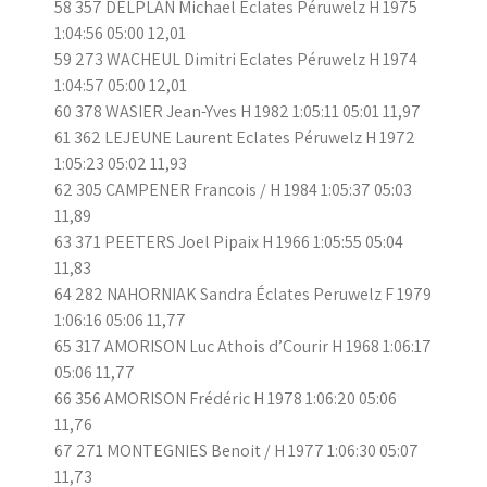
58 357 DELPLAN Michael Eclates Péruwelz H 1975
1:04:56 05:00 12,01
59 273 WACHEUL Dimitri Eclates Péruwelz H 1974
1:04:57 05:00 12,01
60 378 WASIER Jean-Yves H 1982 1:05:11 05:01 11,97
61 362 LEJEUNE Laurent Eclates Péruwelz H 1972
1:05:23 05:02 11,93
62 305 CAMPENER Francois / H 1984 1:05:37 05:03
11,89
63 371 PEETERS Joel Pipaix H 1966 1:05:55 05:04
11,83
64 282 NAHORNIAK Sandra Éclates Peruwelz F 1979
1:06:16 05:06 11,77
65 317 AMORISON Luc Athois d’Courir H 1968 1:06:17
05:06 11,77
66 356 AMORISON Frédéric H 1978 1:06:20 05:06
11,76
67 271 MONTEGNIES Benoit / H 1977 1:06:30 05:07
11,73