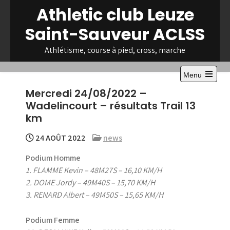
Skip
Athletic club Leuze
to
Saint-Sauveur ACLSS
content
Athlétisme, course à pied, cross, marche
Menu
Open
Mercredi 24/08/2022 –
the
main
Wadelincourt – résultats Trail 13
menu
km
24 AOÛT 2022
news
Podium Homme
1. FLAMME Kevin – 48M27S – 16,10 KM/H
2. DOME Jordy – 49M40S – 15,70 KM/H
3. RENARD Albert – 49M50S – 15,65 KM/H
Podium Femme