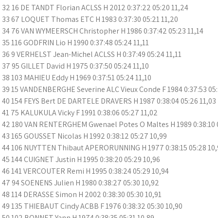
32 16 DE TANDT Florian ACLSS H 2012 0:37:22 05:20 11,24
33 67 LOQUET Thomas ETC H 1983 0:37:30 05:21 11,20
34 76 VAN WYMEERSCH Christopher H 1986 0:37:42 05:23 11,14
35 116 GODFRIN Lio H 1990 0:37:48 05:24 11,11
36 9 VERHELST Jean-Michel ACLSS H 0:37:49 05:24 11,11
37 95 GILLET David H 1975 0:37:50 05:24 11,10
38 103 MAHIEU Eddy H 1969 0:37:51 05:24 11,10
39 15 VANDENBERGHE Severine ALC Vieux Conde F 1984 0:37:53 05:
40 154 FEYS Bert DE DARTELE DRAVERS H 1987 0:38:04 05:26 11,03
41 75 KALUKULA Vicky F 1991 0:38:06 05:27 11,02
42 180 VAN RENTERGHEM Gwenael Potes O Maltes H 1989 0:38:10 0
43 165 GOUSSET Nicolas H 1992 0:38:12 05:27 10,99
44 106 NUYTTEN Thibaut APERORUNNING H 1977 0:38:15 05:28 10,
45 144 CUIGNET Justin H 1995 0:38:20 05:29 10,96
46 141 VERCOUTER Remi H 1995 0:38:24 05:29 10,94
47 94 SOENENS Julien H 1980 0:38:27 05:30 10,92
48 114 DERASSE Simon H 2002 0:38:30 05:30 10,91
49 135 THIEBAUT Cindy ACBB F 1976 0:38:32 05:30 10,90
50 102 BONNET Yann H 1974 0:38:35 05:31 10,89