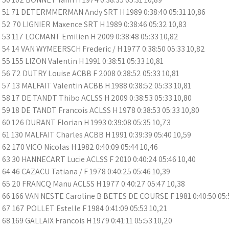
51 71 DETERMMERMAN Andy SRT H 1989 0:38:40 05:31 10,86
52 70 LIGNIER Maxence SRT H 1989 0:38:46 05:32 10,83
53 117 LOCMANT Emilien H 2009 0:38:48 05:33 10,82
54 14 VAN WYMEERSCH Frederic / H 1977 0:38:50 05:33 10,82
55 155 LIZON Valentin H 1991 0:38:51 05:33 10,81
56 72 DUTRY Louise ACBB F 2008 0:38:52 05:33 10,81
57 13 MALFAIT Valentin ACBB H 1988 0:38:52 05:33 10,81
58 17 DE TANDT Thibo ACLSS H 2009 0:38:53 05:33 10,80
59 18 DE TANDT Francois ACLSS H 1978 0:38:53 05:33 10,80
60 126 DURANT Florian H 1993 0:39:08 05:35 10,73
61 130 MALFAIT Charles ACBB H 1991 0:39:39 05:40 10,59
62 170 VICO Nicolas H 1982 0:40:09 05:44 10,46
63 30 HANNECART Lucie ACLSS F 2010 0:40:24 05:46 10,40
64 46 CAZACU Tatiana / F 1978 0:40:25 05:46 10,39
65 20 FRANCQ Manu ACLSS H 1977 0:40:27 05:47 10,38
66 166 VAN NESTE Caroline B BETES DE COURSE F 1981 0:40:50 05:
67 167 POLLET Estelle F 1984 0:41:09 05:53 10,21
68 169 GALLAIX Francois H 1979 0:41:11 05:53 10,20