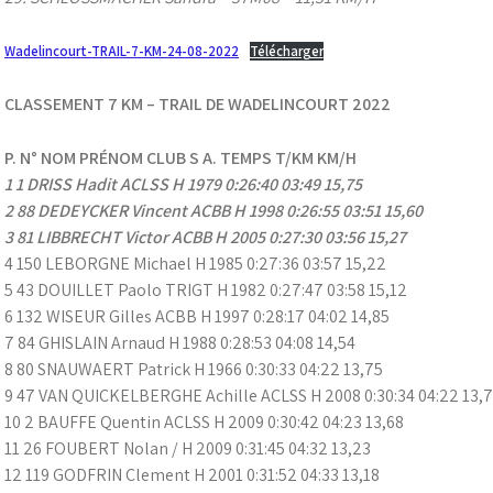
Wadelincourt-TRAIL-7-KM-24-08-2022
Télécharger
CLASSEMENT 7 KM – TRAIL DE WADELINCOURT 2022
P. N° NOM PRÉNOM CLUB S A. TEMPS T/KM KM/H
1 1 DRISS Hadit ACLSS H 1979 0:26:40 03:49 15,75
2 88 DEDEYCKER Vincent ACBB H 1998 0:26:55 03:51 15,60
3 81 LIBBRECHT Victor ACBB H 2005 0:27:30 03:56 15,27
4 150 LEBORGNE Michael H 1985 0:27:36 03:57 15,22
5 43 DOUILLET Paolo TRIGT H 1982 0:27:47 03:58 15,12
6 132 WISEUR Gilles ACBB H 1997 0:28:17 04:02 14,85
7 84 GHISLAIN Arnaud H 1988 0:28:53 04:08 14,54
8 80 SNAUWAERT Patrick H 1966 0:30:33 04:22 13,75
9 47 VAN QUICKELBERGHE Achille ACLSS H 2008 0:30:34 04:22 13,
10 2 BAUFFE Quentin ACLSS H 2009 0:30:42 04:23 13,68
11 26 FOUBERT Nolan / H 2009 0:31:45 04:32 13,23
12 119 GODFRIN Clement H 2001 0:31:52 04:33 13,18