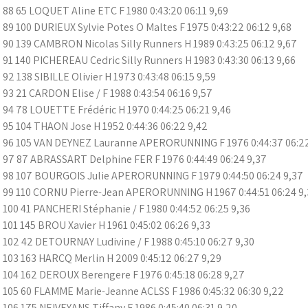
88 65 LOQUET Aline ETC F 1980 0:43:20 06:11 9,69
89 100 DURIEUX Sylvie Potes O Maltes F 1975 0:43:22 06:12 9,68
90 139 CAMBRON Nicolas Silly Runners H 1989 0:43:25 06:12 9,67
91 140 PICHEREAU Cedric Silly Runners H 1983 0:43:30 06:13 9,66
92 138 SIBILLE Olivier H 1973 0:43:48 06:15 9,59
93 21 CARDON Elise / F 1988 0:43:54 06:16 9,57
94 78 LOUETTE Frédéric H 1970 0:44:25 06:21 9,46
95 104 THAON Jose H 1952 0:44:36 06:22 9,42
96 105 VAN DEYNEZ Lauranne APERORUNNING F 1976 0:44:37 06:22
97 87 ABRASSART Delphine FER F 1976 0:44:49 06:24 9,37
98 107 BOURGOIS Julie APERORUNNING F 1979 0:44:50 06:24 9,37
99 110 CORNU Pierre-Jean APERORUNNING H 1967 0:44:51 06:24 9,
100 41 PANCHERI Stéphanie / F 1980 0:44:52 06:25 9,36
101 145 BROU Xavier H 1961 0:45:02 06:26 9,33
102 42 DETOURNAY Ludivine / F 1988 0:45:10 06:27 9,30
103 163 HARCQ Merlin H 2009 0:45:12 06:27 9,29
104 162 DEROUX Berengere F 1976 0:45:18 06:28 9,27
105 60 FLAMME Marie-Jeanne ACLSS F 1986 0:45:32 06:30 9,22
106 175 NEIVEYANS Tiffany F 1986 0:45:40 06:31 9,20