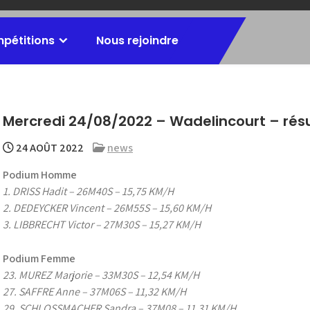
mpétitions
Nous rejoindre
Mercredi 24/08/2022 – Wadelincourt – résul
24 AOÛT 2022
news
Podium Homme
1. DRISS Hadit – 26M40S – 15,75 KM/H
2. DEDEYCKER Vincent – 26M55S – 15,60 KM/H
3. LIBBRECHT Victor – 27M30S – 15,27 KM/H
Podium Femme
23. MUREZ Marjorie – 33M30S – 12,54 KM/H
27. SAFFRE Anne – 37M06S – 11,32 KM/H
29. SCHLOSSMACHER Sandra – 37M08 – 11,31 KM/H