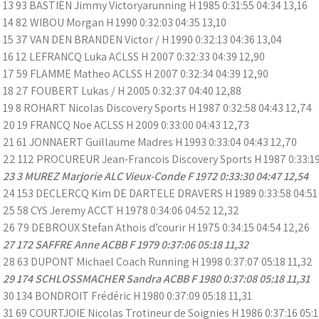
13 93 BASTIEN Jimmy Victoryarunning H 1985 0:31:55 04:34 13,16
14 82 WIBOU Morgan H 1990 0:32:03 04:35 13,10
15 37 VAN DEN BRANDEN Victor / H 1990 0:32:13 04:36 13,04
16 12 LEFRANCQ Luka ACLSS H 2007 0:32:33 04:39 12,90
17 59 FLAMME Matheo ACLSS H 2007 0:32:34 04:39 12,90
18 27 FOUBERT Lukas / H 2005 0:32:37 04:40 12,88
19 8 ROHART Nicolas Discovery Sports H 1987 0:32:58 04:43 12,74
20 19 FRANCQ Noe ACLSS H 2009 0:33:00 04:43 12,73
21 61 JONNAERT Guillaume Madres H 1993 0:33:04 04:43 12,70
22 112 PROCUREUR Jean-Francois Discovery Sports H 1987 0:33:19
23 3 MUREZ Marjorie ALC Vieux-Conde F 1972 0:33:30 04:47 12,54
24 153 DECLERCQ Kim DE DARTELE DRAVERS H 1989 0:33:58 04:51
25 58 CYS Jeremy ACCT H 1978 0:34:06 04:52 12,32
26 79 DEBROUX Stefan Athois d’courir H 1975 0:34:15 04:54 12,26
27 172 SAFFRE Anne ACBB F 1979 0:37:06 05:18 11,32
28 63 DUPONT Michael Coach Running H 1998 0:37:07 05:18 11,32
29 174 SCHLOSSMACHER Sandra ACBB F 1980 0:37:08 05:18 11,31
30 134 BONDROIT Frédéric H 1980 0:37:09 05:18 11,31
31 69 COURTJOIE Nicolas Trotineur de Soignies H 1986 0:37:16 05:1