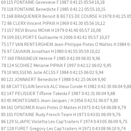
69 115 FONTAINE Genevieve F 1987 0:41:15 05:54 10,18
70 118 FONTAINE Benedicte F 1985 0:41:22 05:55 10,15
71 168 BRAQUENIER Benoit B BETES DE COURSE H 1978 0:41:25 05:
72 86 CLERX Vincent PIPAIX H 1969 0:41:30 05:56 10,12
73 157 REVI Bruno MOHA H 1979 0:41:40 05:57 10,08
74 109 DELPORTE Guillaume H 2006 0:41:42 05:57 10,07
75 177 VAN RENTERGHEM Jean-Philippe Potes O Maltes H 1984 0:4
76 97 CAUVAIN Jonathan H 1980 0:41:55 05:59 10,02
77 160 FRAIGNEUX Helene F 1985 0:42:09 06:01 9,96
78 124 SCOHIEZ Melanie PIPAIX F 1997 0:42:12 06:02 9,95
79 10 WILSSENS Julie ACLSS F 1984 0:42:15 06:02 9,94
80 121 JONNAERT Benedicte F 1988 0:42:25 06:04 9,90
81 68 CATTELAIN Sevrick ALC Vieux Conde H 1982 0:42:30 06:04 9,8
82 147 PELISSIER Tiffanie Takeda F 1987 0:42:31 06:04 9,88
83 45 MONTEGNIES Jean-Jacques / H 1956 0:42:51 06:07 9,80
84 161 OPSOMER Alain Potes O Maltes H 1975 0:42:54 06:08 9,79
85 101 FONTAINE Rudy French Team H 1973 0:43:01 06:09 9,76
86 129 SLJAPIC Violetta Les Cap’trailers F 1974 0:43:05 06:09 9,75
87 128 FURET Gregory Les Cap’trailers H 1971 0:43:08 06:10 9,74